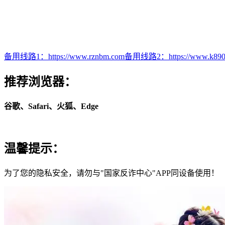
备用线路
1
：
https://www.rznbm.com
备用线路
2
：
https://www.k89
推荐浏览器：
谷歌、Safari、火狐、Edge
温馨提示：
为了您的隐私安全，请勿与"国家反诈中心"APP同设备使用！