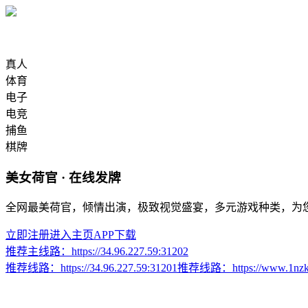
真人
体育
电子
电竞
捕鱼
棋牌
美女荷官 · 在线发牌
全网最美荷官，倾情出演，极致视觉盛宴，多元游戏种类，为
立即注册
进入主页
APP下载
推荐主线路：
https://34.96.227.59:31202
推荐线路：
https://34.96.227.59:31201
推荐线路：
https://www.1nz