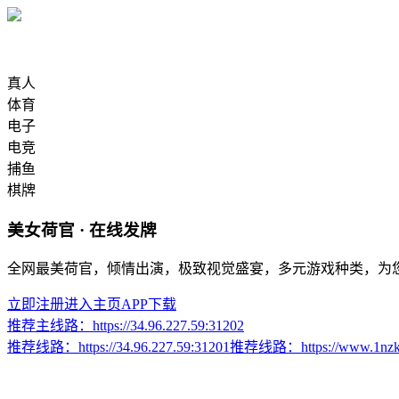
真人
体育
电子
电竞
捕鱼
棋牌
美女荷官 · 在线发牌
全网最美荷官，倾情出演，极致视觉盛宴，多元游戏种类，为
立即注册
进入主页
APP下载
推荐主线路：
https://34.96.227.59:31202
推荐线路：
https://34.96.227.59:31201
推荐线路：
https://www.1nz