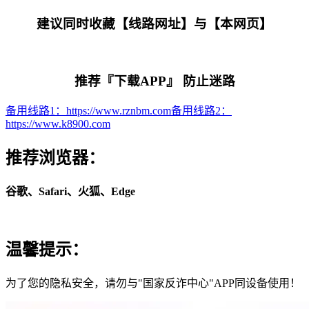
建议同时收藏【线路网址】与【本网页】
推荐『下载APP』 防止迷路
备用线路
1
：
https://www.rznbm.com
备用线路
2
：
https://www.k8900.com
推荐浏览器：
谷歌、Safari、火狐、Edge
温馨提示：
为了您的隐私安全，请勿与"国家反诈中心"APP同设备使用！