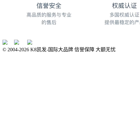
© 2004-
2026
K8凯发-国际大品牌 信誉保障 大额无忧